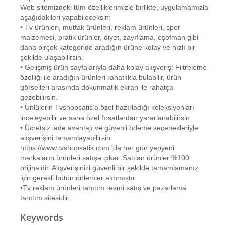
Web sitemizdeki tüm özelliklerimizle birlikte, uygulamamızla
aşağıdakileri yapabileceksin:
• Tv ürünleri, mutfak ürünleri, reklam ürünleri, spor
malzemesi, pratik ürünler, diyet, zayıflama, eşofman gibi
daha birçok kategoride aradığın ürüne kolay ve hızlı bir
şekilde ulaşabilirsin.
• Gelişmiş ürün sayfalarıyla daha kolay alışveriş: Filtreleme
özelliği ile aradığın ürünleri rahatlıkla bulabilir, ürün
görselleri arasında dokunmatik ekran ile rahatça
gezebilirsin.
• Ünlülerin Tvshopsatis’a özel hazırladığı koleksiyonları
inceleyebilir ve sana özel fırsatlardan yararlanabilirsin.
• Ücretsiz iade avantajı ve güvenli ödeme seçenekleriyle
alışverişini tamamlayabilirsin.
https://www.tvshopsatis.com ’da her gün yepyeni
markaların ürünleri satışa çıkar. Satılan ürünler %100
orijinaldir. Alışverişinizi güvenli bir şekilde tamamlamanız
için gerekli bütün önlemler alınmıştır.
•Tv reklam ürünleri tanıtım resmi satış ve pazarlama
tanıtım sitesidir.
Keywords