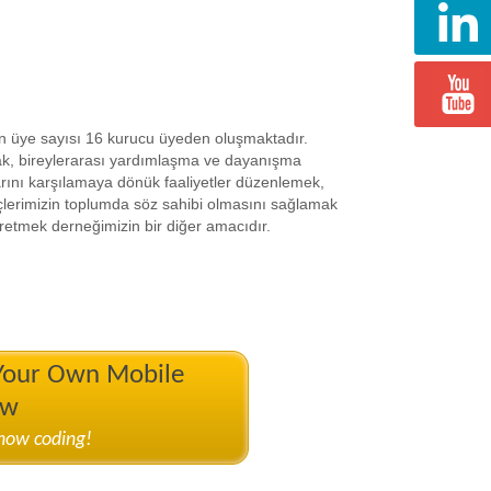
n üye sayısı 16 kurucu üyeden oluşmaktadır.
mak, bireylerarası yardımlaşma ve dayanışma
arını karşılamaya dönük faaliyetler düzenlemek,
çlerimizin toplumda söz sahibi olmasını sağlamak
 üretmek derneğimizin bir diğer amacıdır.
 Your Own Mobile
ow
know coding!