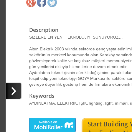
Description
SİZLERE EN YENİ TEKNOLOJİYİ SUNUYORUZ…
Altun Elektrik 2003 yılında sektörde genç yaşta edinilm
sektörünün merkezi konumunda olan Karaköy semtinde kur
gözlemleyerek kalite ve koşulsuz müşteri memnuniyetini
gün yenilerini ekleyip hizmetlerine devam etmektedir.
Aydınlatma teknolojisinin sürekli değişimine paralel ola
tespit edip yeni teknolojiyi GOYA Markası ile sektöre s
çevreye duyarlılık gösterip hem de firmalara ekonomik 
Keywords
AYDINLATMA, ELEKTRİK, IŞIK, lighting, light, mimari, ı
Start Building