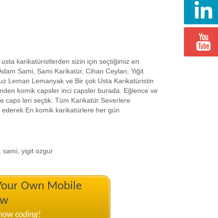
usta karikatüristlerden sizin için seçtiğimiz en
 Adam Sami, Sami Karikatür, Cihan Ceylan, Yiğit
uz Leman Lemanyak ve Bir çok Usta Karikatüristin
birinden komik capsler inci capsler burada. Eğlence ve
e caps leri seçtik. Tüm Karikatür Severlere
p ederek En komik karikatürlere her gün
, sami, yigit ozgur
 Your Own Mobile
ow
know coding!