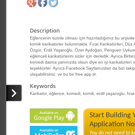
Description
Eğlencenin sizinle olması için hazırladığımız bu arşivde 
komik karikatürler bulunmakta. Fırat Karikatürleri, Düz
Özgür, Erdil Yaşaroğlu, Özer Aydoğan, Penguen Uykus
eğlenceli karikatürlerini sizler için derledik. Ayrıca Bir
komedi daima yanınızda olsun diye en iyi karikatürleri v
teşekkürler. Ayrıca Facebook Sayfamızdan da bizi taki
ulaşabilirsiniz. ve bu bir free app tir.
Keywords
Karikatür, eğlence, komedi, komik, erdil yaşaroglu, fırat
Start Building
Application N
You do not need to 