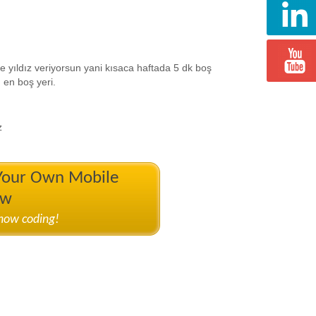
 yıldız veriyorsun yani kısaca haftada 5 dk boş
en boş yeri.
z
 Your Own Mobile
ow
know coding!