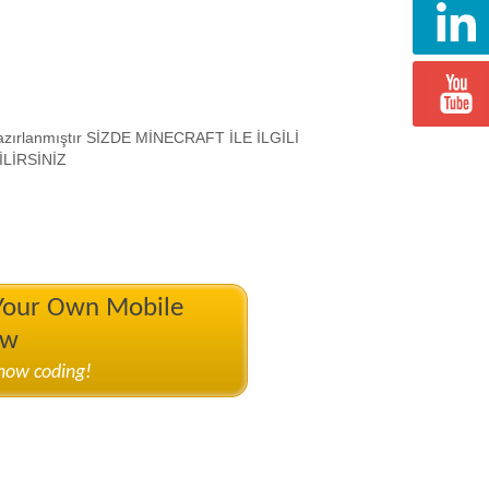
Hazırlanmıştır SİZDE MİNECRAFT İLE İLGİLİ
LİRSİNİZ
 Your Own Mobile
ow
know coding!