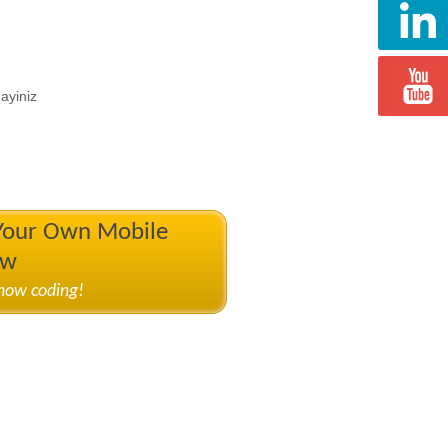
ayiniz
 Your Own Mobile
ow
know coding!