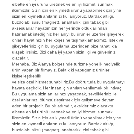
elbette en iyi ürünü üretmek ve en iyi hizmeti sunmak
ilkemizdir. Sizin için en kıymetli ürünü yapabilmek için yine
sizin en kıymetli anılarınızı kullanıyoruz. Bardak altlığı,
buzdolabı süsü (magnet), anahtarlık, çini tabak gibi
aksesuarlar hayatımızın her yerinde olduklarından
hatırlamak istediğiniz her anıyı bu ürünler üzerine işleyerek
onları hayatınızın her köşesine taşımak amacımız. İstek ve
şikeyetleriniz için bu uygulama üzerinden bize rahatlıkla
ulaşabilirsiniz. Bizi daha iyi yapan sizin ilgi ve güveniniz
olacaktır.
Merhaba. Biz Alanya bölgesinde turizme yönelik hediyelik
ürün yapan bir firmayız. Baktık ki yaptığımız ürünleri
kişiselleştirebilir
ve size özel hizmet sunabiliriz.Bu doğrultuda bu uygulamayı
hayata geçirdik. Her insan için anıları yenilemek bir ihtiyaç.
Bu uygulama sizin anılarınızı yaşatmak, sevdikleriniz ile
özel anlarınızı ölümsüzleştirmek için gelişmeye devam
eden bir projedir. Bu bir adımdır, eksiklerimiz olacaktır;
elbette en iyi ürünü üretmek ve en iyi hizmeti sunmak
ilkemizdir. Sizin için en kıymetli ürünü yapabilmek için yine
sizin en kıymetli anılarınızı kullanıyoruz. Bardak altlığı,
buzdolabı süsü (magnet), anahtarlık, çini tabak gibi