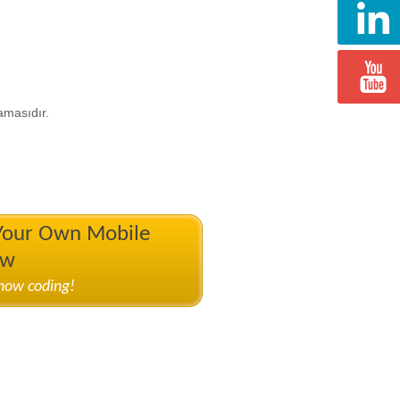
amasıdır.
 Your Own Mobile
ow
know coding!