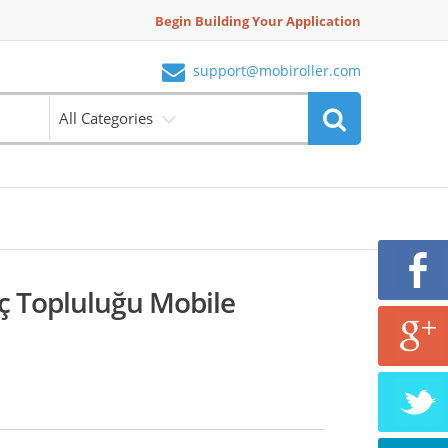
Begin Building Your Application
support@mobiroller.com
All Categories
eç Topluluğu Mobile