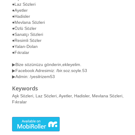
●Laz Sözleri
●Ayetler
●Hadisler
●Mevlana Sözleri
●Özlü Sözler
●Sanatçı Sözleri
●Resimli Sözler
●Yalan-Dolan
●Fıkralar
▶Bize sözünüzu gönderin,ekleyelim.
▶Facebook Adresimiz: /bir.soz.soyle.53
▶Admin: /yesilrizem53
Keywords
Aşk Sözleri, Laz Sözleri, Ayetler, Hadisler, Mevlana Sözleri,
Fıkralar