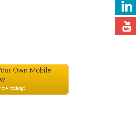
 Your Own Mobile
ow
know coding!