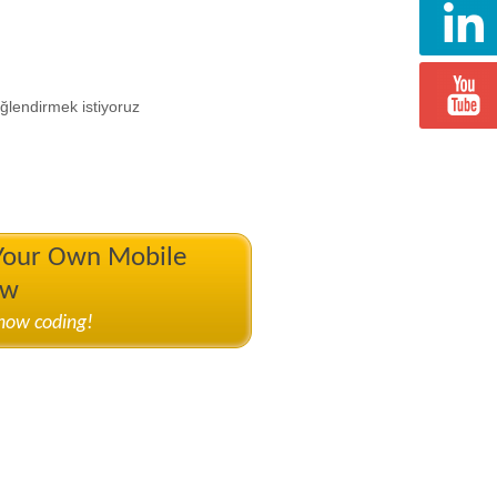
Eğlendirmek istiyoruz
 Your Own Mobile
ow
know coding!