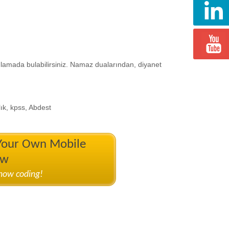
lamada bulabilirsiniz. Namaz dualarından, diyanet
lık, kpss, Abdest
 Your Own Mobile
ow
know coding!