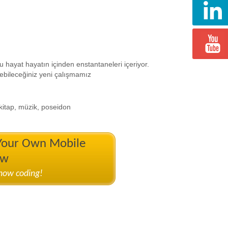
 hayat hayatın içinden enstantaneleri içeriyor.
ebileceğiniz yeni çalışmamız
kitap, müzik, poseidon
 Your Own Mobile
ow
know coding!